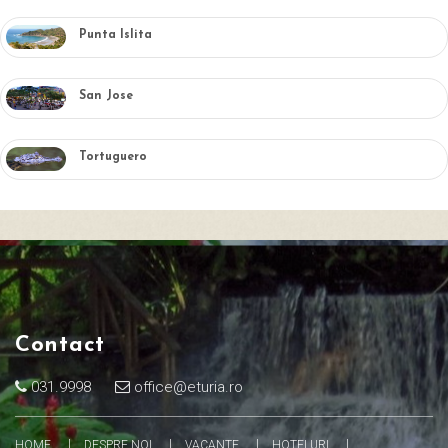
Punta Islita
San Jose
Tortuguero
Contact
031.9998
office@eturia.ro
HOME
DESPRE NOI
VACANTE
HOTELURI