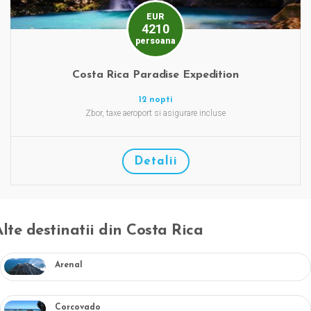
EUR
4210
persoana
Costa Rica Paradise Expedition
12 nopti
Zbor, taxe aeroport si asigurare incluse
Detalii
Alte destinatii din Costa Rica
Arenal
Corcovado