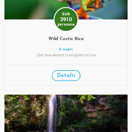
EUR
3910
persoana
Wild Costa Rica
11 nopti
Zbor, taxe aeroport si asigurare incluse
Detalii