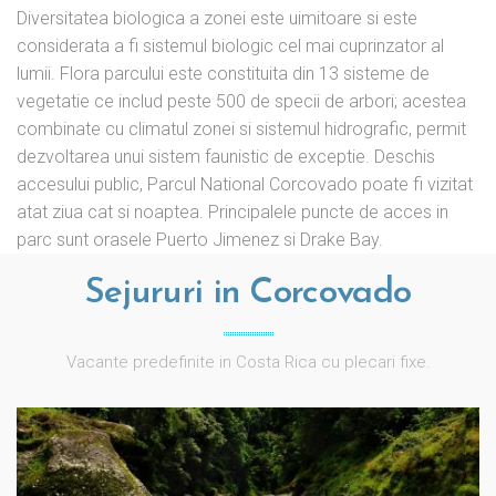
Diversitatea biologica a zonei este uimitoare si este
considerata a fi sistemul biologic cel mai cuprinzator al
lumii. Flora parcului este constituita din 13 sisteme de
vegetatie ce includ peste 500 de specii de arbori; acestea
combinate cu climatul zonei si sistemul hidrografic, permit
dezvoltarea unui sistem faunistic de exceptie. Deschis
accesului public, Parcul National Corcovado poate fi vizitat
atat ziua cat si noaptea. Principalele puncte de acces in
parc sunt orasele Puerto Jimenez si Drake Bay.
Sejururi in Corcovado
Vacante predefinite in Costa Rica cu plecari fixe.