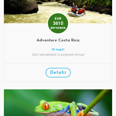
EUR
3610
persoana
Adventure Costa Rica
12 nopti
Zbor, taxe aeroport si asigurare incluse
Detalii