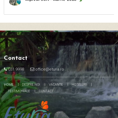
Contact
031.9998
office@eturia.ro
HOME
DESPRE NOI
VACANTE
HOTELURI
TESTIMONIALE
CONTACT